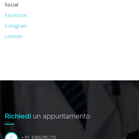
Social
Facebook
Instagram
Linkedin
Richiedi
un appuntamento
+39. 3386285270