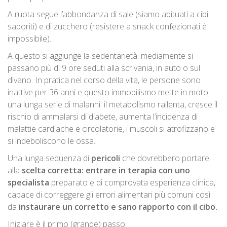
A ruota segue l’abbondanza di sale (siamo abituati a cibi
saporiti) e di zucchero (resistere a snack confezionati è
impossibile).
A questo si aggiunge la sedentarietà: mediamente si
passano più di 9 ore seduti alla scrivania, in auto o sul
divano. In pratica nel corso della vita, le persone sono
inattive per 36 anni e questo immobilismo mette in moto
una lunga serie di malanni: il metabolismo rallenta, cresce il
rischio di ammalarsi di diabete, aumenta l’incidenza di
malattie cardiache e circolatorie, i muscoli si atrofizzano e
si indeboliscono le ossa.
Una lunga sequenza di
pericoli
che dovrebbero portare
alla
scelta corretta: entrare in terapia con uno
specialista
preparato e di comprovata esperienza clinica,
capace di correggere gli errori alimentari più comuni così
da
instaurare un corretto e sano rapporto con il cibo.
Iniziare è il primo (grande) passo.