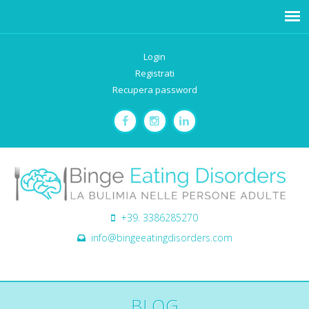
Login
Registrati
Recupera password
+39. 3386285270
info@bingeeatingdisorders.com
BLOG