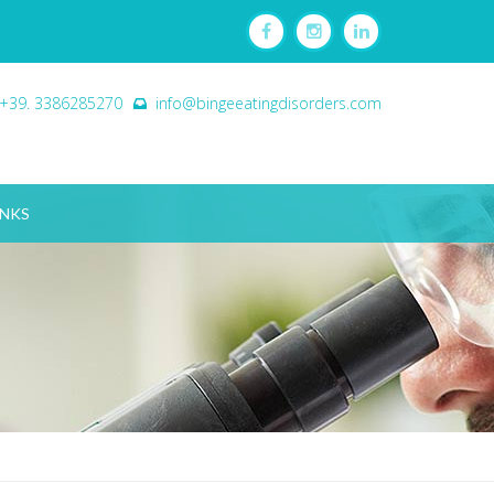
+39. 3386285270
info@bingeeatingdisorders.com
INKS