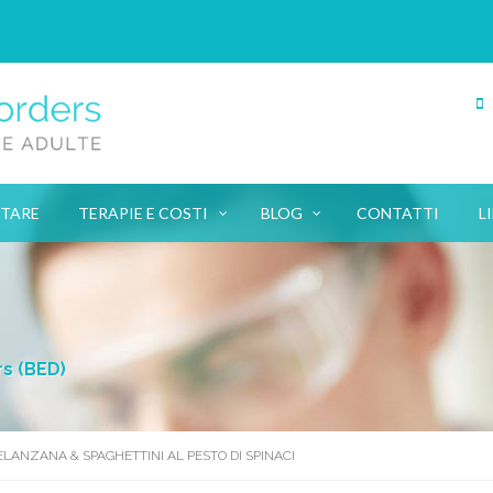
NTARE
TERAPIE E COSTI
BLOG
CONTATTI
L
rs (BED)
ELANZANA & SPAGHETTINI AL PESTO DI SPINACI