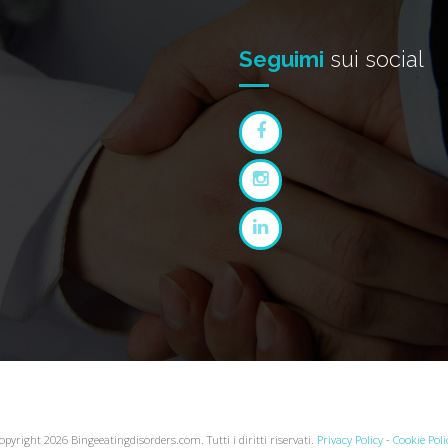
Seguimi
sui social
opyright 2026 Bingeeatingdisorders.com. Tutti i diritti riservati.
Privacy Policy
-
Cookie Poli