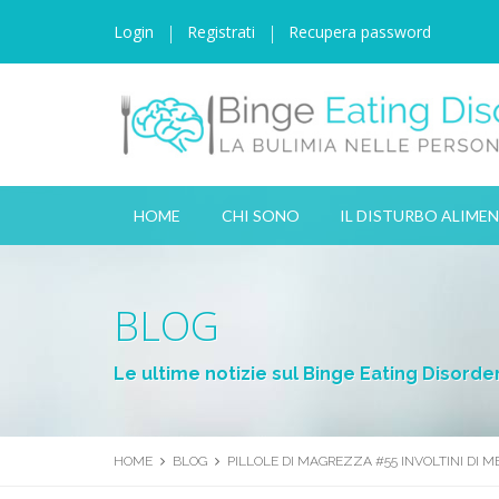
Login
Registrati
Recupera password
HOME
CHI SONO
IL DISTURBO ALIME
BLOG
Le ultime notizie sul Binge Eating Disorde
HOME
BLOG
PILLOLE DI MAGREZZA #55 INVOLTINI DI M