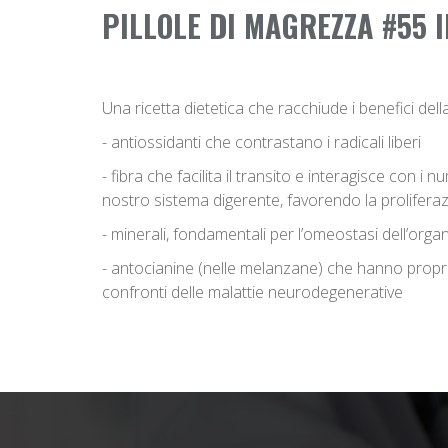
PILLOLE DI MAGREZZA #55 I
Una ricetta dietetica che racchiude i benefici dell
- antiossidanti che contrastano i radicali liberi
- fibra che facilita il transito e interagisce con 
nostro sistema digerente, favorendo la proliferazio
- minerali, fondamentali per l’omeostasi dell’org
- antocianine (nelle melanzane) che hanno propriet
confronti delle malattie neurodegenerative