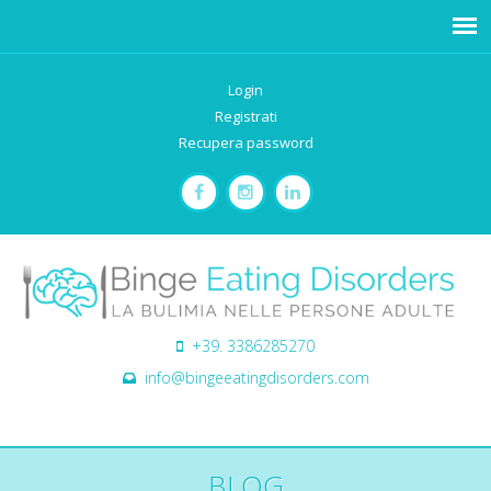
Login
Registrati
Recupera password
+39. 3386285270
info@bingeeatingdisorders.com
BLOG