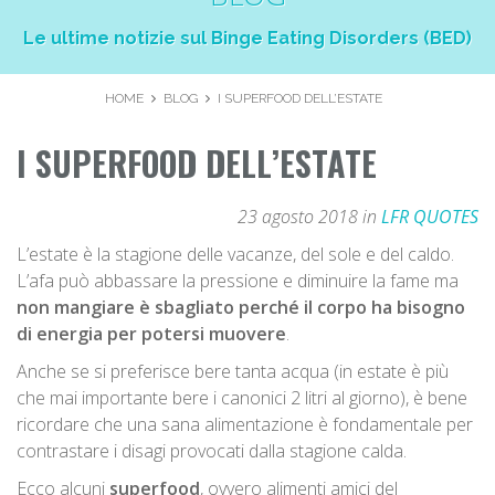
Le ultime notizie sul Binge Eating Disorders (BED)
HOME
BLOG
I SUPERFOOD DELL’ESTATE
I SUPERFOOD DELL’ESTATE
23 agosto 2018 in
LFR QUOTES
L’estate è la stagione delle vacanze, del sole e del caldo.
L’afa può abbassare la pressione e diminuire la fame ma
non mangiare è sbagliato perché il corpo ha bisogno
di energia per potersi muovere
.
Anche se si preferisce bere tanta acqua (in estate è più
che mai importante bere i canonici 2 litri al giorno), è bene
ricordare che una sana alimentazione è fondamentale per
contrastare i disagi provocati dalla stagione calda.
Ecco alcuni
superfood
, ovvero alimenti amici del