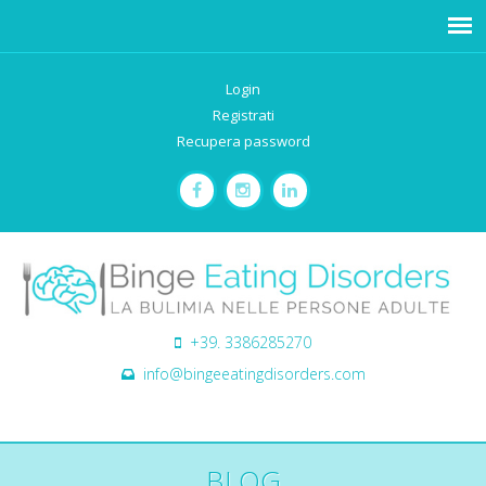
Login
Registrati
Recupera password
+39. 3386285270
info@bingeeatingdisorders.com
BLOG