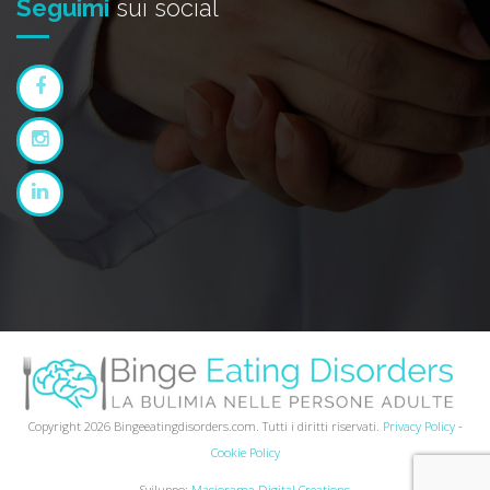
Seguimi
sui social
Copyright 2026 Bingeeatingdisorders.com. Tutti i diritti riservati.
Privacy Policy
-
Cookie Policy
Sviluppo:
Masiorama Digital Creations