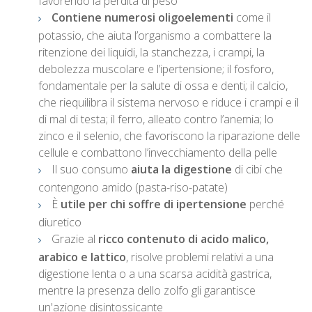
favorendo la perdita di peso
Contiene numerosi oligoelementi
come il
potassio, che aiuta l’organismo a combattere la
ritenzione dei liquidi, la stanchezza, i crampi, la
debolezza muscolare e l’ipertensione; il fosforo,
fondamentale per la salute di ossa e denti; il calcio,
che riequilibra il sistema nervoso e riduce i crampi e il
di mal di testa; il ferro, alleato contro l’anemia; lo
zinco e il selenio, che favoriscono la riparazione delle
cellule e combattono l’invecchiamento della pelle
Il suo consumo
aiuta la digestione
di cibi che
contengono amido (pasta-riso-patate)
È
utile per chi soffre di ipertensione
perché
diuretico
Grazie al
ricco contenuto di acido malico,
arabico e lattico
, risolve problemi relativi a una
digestione lenta o a una scarsa acidità gastrica,
mentre la presenza dello zolfo gli garantisce
un'azione disintossicante