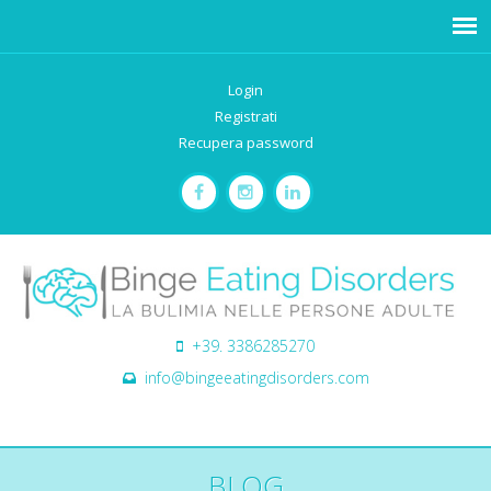
Login
Registrati
Recupera password
+39. 3386285270
info@bingeeatingdisorders.com
BLOG