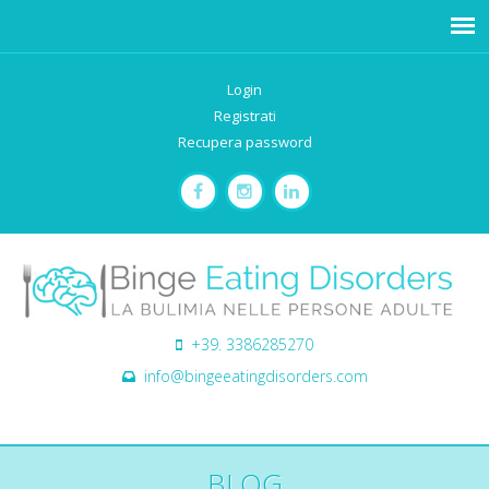
Login
Registrati
Recupera password
+39. 3386285270
info@bingeeatingdisorders.com
BLOG